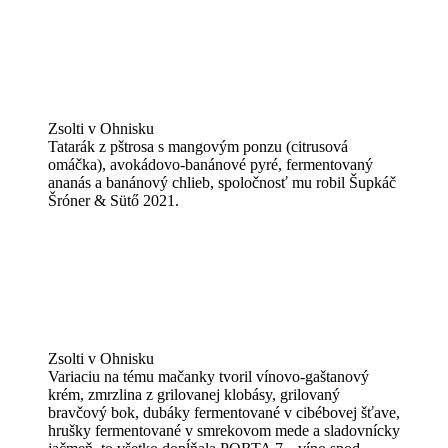
Zsolti v Ohnisku
Tatarák z pštrosa s mangovým ponzu (citrusová
omáčka), avokádovo-banánové pyré, fermentovaný
ananás a banánový chlieb, spoločnosť mu robil Šupkáč
Šróner & Sütő 2021.
Zsolti v Ohnisku
Variaciu na tému mačanky tvoril vínovo-gaštanový
krém, zmrzlina z grilovanej klobásy, grilovaný
bravčový bok, dubáky fermentované v cibébovej šťave,
hrušky fermentované v smrekovom mede a sladovnícky