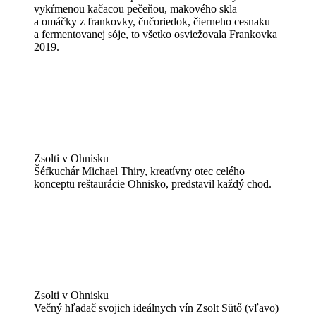
vykŕmenou kačacou pečeňou, makového skla
a omáčky z frankovky, čučoriedok, čierneho cesnaku
a fermentovanej sóje, to všetko osviežovala Frankovka
2019.
Zsolti v Ohnisku
Šéfkuchár Michael Thiry, kreatívny otec celého
konceptu reštaurácie Ohnisko, predstavil každý chod.
Zsolti v Ohnisku
Večný hľadač svojich ideálnych vín Zsolt Sütő (vľavo)