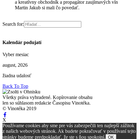
a kreatívny obchodník a propagátor zaujímavých vín
Martin Jakub si mali čo povedať.
Search for:
Kalendár podujatí
Vyber mesiac
august, 2026
žiadna udalosť
Back To Top
Všetky práva vyhradené. Kopírovanie obsahu
len so súhlasom redakcie Časopisu Vinotéka.
© Vinotéka 2019
X
Používame cookies aby sme pre vás zabezpečili ten najlepší zážitok
z našich webových stránok. Ak budete pokračovať v používaní tejto
stránky budeme predpokladať, že ste s ňou spokojní.
OK