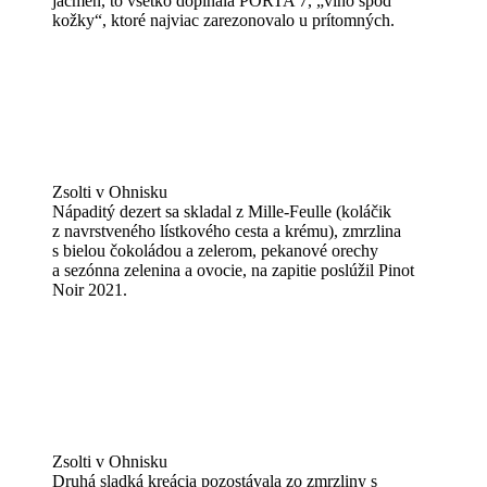
jačmeň, to všetko dopĺňala PORTA 7, „víno spod
kožky“, ktoré najviac zarezonovalo u prítomných.
Zsolti v Ohnisku
Nápaditý dezert sa skladal z Mille-Feulle (koláčik
z navrstveného lístkového cesta a krému), zmrzlina
s bielou čokoládou a zelerom, pekanové orechy
a sezónna zelenina a ovocie, na zapitie poslúžil Pinot
Noir 2021.
Zsolti v Ohnisku
Druhá sladká kreácia pozostávala zo zmrzliny s