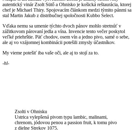
autentický vinár Zsolt Sütő a Ohnisko je košická reštaurácia, ktorej
chef je Michael Thiry. Spojovacím článkom medzi týmito pánmi sa
stal Martin Jakub z distribučnej spoločnosti Kubbo Select.
Vďaka nemu sa umenie týchto dvoch pánov mohlo stretnúť v
zážitkovom párovaní jedla a vína. Invencie tento večer poskytol
veľké priehrštie. Päť chodov, osem vín a jedno pivo, samé o sebe,
ale aj vo vzájomnej kombinácii potešili zmysly účastníkov.
My vieme potešiť iba vaše oči, ale aj to stojí za to.
-hl-
Zsolti v Ohnisku
Ustrica vylepšená pivom typu lambic, malinami,
chrenom, jódovou penou a passion fruit, k tomu pivo
z dielne Strekov 1075.