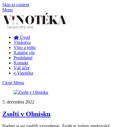
Skip to content
Menu
Úvod
Vinárstva
Víno a jedlo
Katalóg vín
Predplatné
Kontakt
Váš účet
e-Vinotéka
Close Menu
5. decembra 2022
Zsolti v Ohnisku
Nadpis si asi zaslúži vysvetlenie. Zsolti je známy strekovský