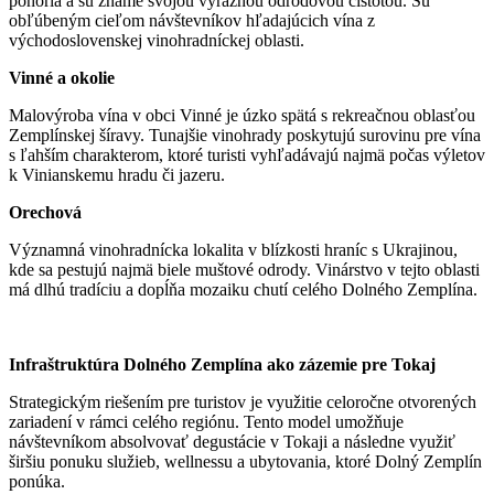
pohoria a sú známe svojou výraznou odrodovou čistotou. Sú
obľúbeným cieľom návštevníkov hľadajúcich vína z
východoslovenskej vinohradníckej oblasti.
Vinné a okolie
Malovýroba vína v obci Vinné je úzko spätá s rekreačnou oblasťou
Zemplínskej šíravy. Tunajšie vinohrady poskytujú surovinu pre vína
s ľahším charakterom, ktoré turisti vyhľadávajú najmä počas výletov
k Vinianskemu hradu či jazeru.
Orechová
Významná vinohradnícka lokalita v blízkosti hraníc s Ukrajinou,
kde sa pestujú najmä biele muštové odrody. Vinárstvo v tejto oblasti
má dlhú tradíciu a dopĺňa mozaiku chutí celého Dolného Zemplína.
Infraštruktúra Dolného Zemplína ako zázemie pre Tokaj
Strategickým riešením pre turistov je využitie celoročne otvorených
zariadení v rámci celého regiónu. Tento model umožňuje
návštevníkom absolvovať degustácie v Tokaji a následne využiť
širšiu ponuku služieb, wellnessu a ubytovania, ktoré Dolný Zemplín
ponúka.