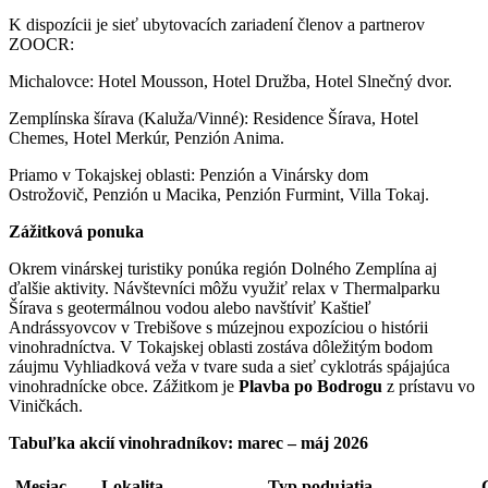
K dispozícii je sieť ubytovacích zariadení členov a partnerov
ZOOCR:
Michalovce: Hotel Mousson, Hotel Družba, Hotel Slnečný dvor.
Zemplínska šírava (Kaluža/Vinné): Residence Šírava, Hotel
Chemes, Hotel Merkúr, Penzión Anima.
Priamo v Tokajskej oblasti: Penzión a Vinársky dom
Ostrožovič, Penzión u Macika, Penzión Furmint, Villa Tokaj.
Zážitková ponuka
Okrem vinárskej turistiky ponúka región Dolného Zemplína aj
ďalšie aktivity. Návštevníci môžu využiť relax v Thermalparku
Šírava s geotermálnou vodou alebo navštíviť Kaštieľ
Andrássyovcov v Trebišove s múzejnou expozíciou o histórii
vinohradníctva. V Tokajskej oblasti zostáva dôležitým bodom
záujmu Vyhliadková veža v tvare suda a sieť cyklotrás spájajúca
vinohradnícke obce. Zážitkom je
Plavba po Bodrogu
z prístavu vo
Viničkách.
Tabuľka akcií vinohradníkov: marec – máj 2026
Mesiac
Lokalita
Typ podujatia