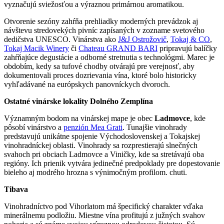
vyznačujú sviežosťou a výraznou primárnou aromatikou.
Otvorenie sezóny zahŕňa prehliadky moderných prevádzok aj
návštevu stredovekých pivníc zapísaných v zozname svetového
dedičstva UNESCO. Vinárstva ako
J&J Ostrožovič
,
Tokaj & CO
,
Tokaj Macik Winery
či
Chateau GRAND BARI
pripravujú balíčky
zahŕňajúce degustácie a odborné stretnutia s technológmi. Marec je
obdobím, kedy sa tufové chodby otvárajú pre verejnosť, aby
dokumentovali proces dozrievania vína, ktoré bolo historicky
vyhľadávané na európskych panovníckych dvoroch.
Ostatné vinárske lokality Dolného Zemplína
Významným bodom na vinárskej mape je obec
Ladmovce
, kde
pôsobí vinárstvo a
penzión Mea Grati
. Tunajšie vinohrady
predstavujú unikátne spojenie Východoslovenskej a Tokajskej
vinohradníckej oblasti. Vinohrady sa rozprestierajú slnečných
svahoch pri obciach Ladmovce a Viničky, kde sa stretávajú oba
regióny. Ich prienik vytvára jedinečné predpoklady pre dopestovanie
bieleho aj modrého hrozna s výnimočným profilom. chuti.
Tibava
Vinohradníctvo pod Vihorlatom má špecifický charakter vďaka
minerálnemu podložiu. Miestne vína profitujú z južných svahov