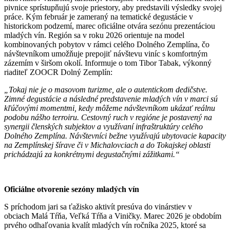
pivnice sprístupňujú svoje priestory, aby predstavili výsledky svojej
práce. Kým február je zameraný na tematické degustácie v
historickom podzemí, marec oficiálne otvára sezónu prezentáciou
mladých vín. Región sa v roku 2026 orientuje na model
kombinovaných pobytov v rámci celého Dolného Zemplína, čo
návštevníkom umožňuje prepojiť návštevu viníc s komfortným
zázemím v širšom okolí. Informuje o tom Tibor Tabak, výkonný
riaditeľ ZOOCR Dolný Zemplín:
„Tokaj nie je o masovom turizme, ale o autentickom dedičstve.
Zimné degustácie a následné predstavenie mladých vín v marci sú
kľúčovými momentmi, kedy môžeme návštevníkom ukázať reálnu
podobu nášho terroiru. Cestovný ruch v regióne je postavený na
synergii členských subjektov a využívaní infraštruktúry celého
Dolného Zemplína. Návštevníci bežne využívajú ubytovacie kapacity
na Zemplínskej šírave či v Michalovciach a do Tokajskej oblasti
prichádzajú za konkrétnymi degustačnými zážitkami.“
Oficiálne otvorenie sezóny mladých vín
S príchodom jari sa ťažisko aktivít presúva do vinárstiev v
obciach Malá Tŕňa, Veľká Tŕňa a Viničky. Marec 2026 je obdobím
prvého odhaľovania kvalít mladých vín ročníka 2025, ktoré sa