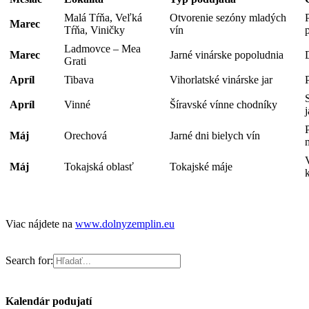
Malá Tŕňa, Veľká
Otvorenie sezóny mladých
Marec
Tŕňa, Viničky
vín
Ladmovce – Mea
Marec
Jarné vinárske popoludnia
Grati
Apríl
Tibava
Vihorlatské vinárske jar
Apríl
Vinné
Šíravské vínne chodníky
Máj
Orechová
Jarné dni bielych vín
Máj
Tokajská oblasť
Tokajské máje
Viac nájdete na
www.dolnyzemplin.eu
Search for:
Kalendár podujatí