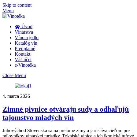
Skip to content
Menu
Úvod
Vinárstva
Víno a jedlo
Katalóg vín
Predplatné
Kontakt
Váš účet
e-Vinotéka
Close Menu
4. marca 2026
Zimné pivnice otvárajú sudy a odhaľujú
tajomstvo mladých vín
Juhovýchod Slovenska sa na prelome zimy a jari stáva cieľom pre
milovníkov vinárskej turistiky. Tokajské vinice a ich ikonické tufové