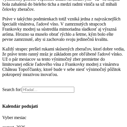
bola zahalená do bieleho ticha a medzi radmi viniča sa už mihali
čelovky zberačov.
Práve v takýchto podmienkach totiž vzniká jedna z najvzácnejších
špecialít vinárstva, ľadové víno. V zamrznutých strapcoch
Frankovky modrej sa sústredila mimoriadna sladkosť aj výrazná
aróma. Hrozno sa muselo obrať rýchlo a šetrne, kým bolo ešte
pevne zamrznuté, aby si zachovalo svoju jedinečnú kvalitu.
Každý strapec prešiel rukami skúsených zberačov, ktorí dobre vedia,
že práve tento ranný mráz je základom pre obľúbené ľadové vínko.
Už o pár mesiacov sa tento výnimočný zber premietne do
limitovanej edície ľadového vína z Frankovky modrej z vinárstva
Château Topoľčianky, ktoré bude v sebe niesť výnimočný pôžitok
pokropený mrazivou inovaťou.
Search for:
Kalendár podujatí
Vyber mesiac