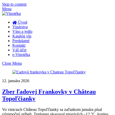
Skip to content
Menu
Úvod
Vinárstva
Víno a jedlo
Katalóg vín
Predplatné
Kontakt
Váš účet
e-Vinotéka
Close Menu
12. januára 2026
Zber ľadovej Frankovky v Château
Topoľčianky
Vo viniciach Château Topoľčianky sa začiatkom januára písal
výnimočný príbeh. Teplomer ukazoval mrazivých –12 °C, krajina