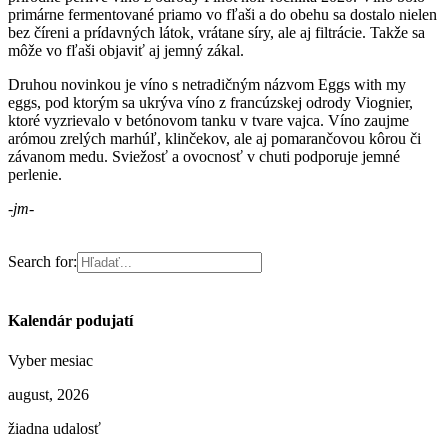
primárne fermentované priamo vo fľaši a do obehu sa dostalo nielen
bez číreni a prídavných látok, vrátane síry, ale aj filtrácie. Takže sa
môže vo fľaši objaviť aj jemný zákal.
Druhou novinkou je víno s netradičným názvom Eggs with my
eggs, pod ktorým sa ukrýva víno z francúzskej odrody Viognier,
ktoré vyzrievalo v betónovom tanku v tvare vajca. Víno zaujme
arómou zrelých marhúľ, klinčekov, ale aj pomarančovou kôrou či
závanom medu. Sviežosť a ovocnosť v chuti podporuje jemné
perlenie.
-jm-
Search for:
Kalendár podujatí
Vyber mesiac
august, 2026
žiadna udalosť