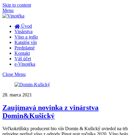
Skip to content
Menu
Úvod
Vinárstva
Víno a jedlo
Katalóg vín
Predplatné
Kontakt
Váš účet
e-Vinotéka
Close Menu
28. marca 2021
Zaujímavá novinka z vinárstva
Domin&Kušický
Veľkokrtíšsky producent bio vín Domin & Kušický uviedol na trh
prírodne perlivé víno z odrody Pinot noir ročníka 2020. Víno bolo