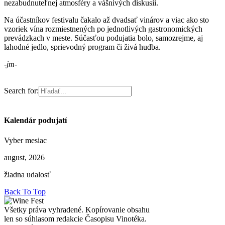
nezabudnuteľnej atmosféry a vášnivých diskusií.
Na účastníkov festivalu čakalo až dvadsať vinárov a viac ako sto
vzoriek vína rozmiestnených po jednotlivých gastronomických
prevádzkach v meste. Súčasťou podujatia bolo, samozrejme, aj
lahodné jedlo, sprievodný program či živá hudba.
-jm-
Search for:
Kalendár podujatí
Vyber mesiac
august, 2026
žiadna udalosť
Back To Top
Všetky práva vyhradené. Kopírovanie obsahu
len so súhlasom redakcie Časopisu Vinotéka.