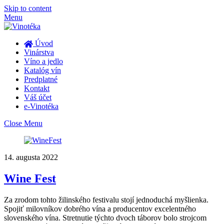
Skip to content
Menu
Úvod
Vinárstva
Víno a jedlo
Katalóg vín
Predplatné
Kontakt
Váš účet
e-Vinotéka
Close Menu
14. augusta 2022
Wine Fest
Za zrodom tohto žilinského festivalu stojí jednoduchá myšlienka.
Spojiť milovníkov dobrého vína a producentov excelentného
slovenského vína. Stretnutie týchto dvoch táborov bolo strojcom