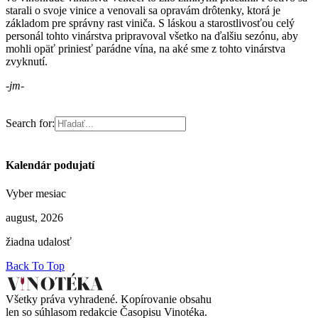
starali o svoje vinice a venovali sa opravám drôtenky, ktorá je
základom pre správny rast viniča. S láskou a starostlivosťou celý
personál tohto vinárstva pripravoval všetko na ďalšiu sezónu, aby
mohli opäť priniesť parádne vína, na aké sme z tohto vinárstva
zvyknutí.
-jm-
Search for:
Kalendár podujatí
Vyber mesiac
august, 2026
žiadna udalosť
Back To Top
Všetky práva vyhradené. Kopírovanie obsahu
len so súhlasom redakcie Časopisu Vinotéka.