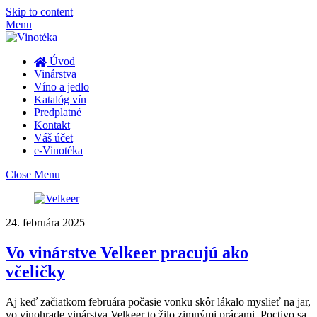
Skip to content
Menu
Úvod
Vinárstva
Víno a jedlo
Katalóg vín
Predplatné
Kontakt
Váš účet
e-Vinotéka
Close Menu
24. februára 2025
Vo vinárstve Velkeer pracujú ako
včeličky
Aj keď začiatkom februára počasie vonku skôr lákalo myslieť na jar,
vo vinohrade vinárstva Velkeer to žilo zimnými prácami. Poctivo sa