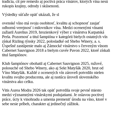
tradícia, cit pre remeslo aj poctivá práca vinárov, ktorých vína nesú
rukopis krajiny, odrody i skúsenosti.
Výsledky súťaže opäť ukázali, že sl
ovenské víno má svoju osobitosť, kvalitu aj schopnosť zaujať
odbornú verejnosť i milovníkov vína. Medzi ocenenými vínami
zažiaril Aurelius 2019, hrozienkový výber z vinárstva Karpatská
Perla. Pozornosť a titul šampióna v kategórii bielych ostatných vín
získal Rizling rýnsky 2022, polosladké od Shebo Winery, a. s.
Úspešné zastúpenie malo aj Zámocké vinárstvo s červeným vínom
Cabernet Sauvignon 2018 a bielym cuvée Pavon 2022, ktoré získali
titul šampiónov.
Klub šampiónov obohatil aj Cabernet Sauvignon 2025, ružové,
polosuché od Shebo Winery, ako aj Sekt Matyšák 2020, brut od
Víno Matyšák. Každé z ocenených vín zároveň potvrdilo nielen
kvalitu svojho producenta, ale aj rastúcu úroveň slovenského
vinárstva ako celku.
Vitis Aurea Modra 2026 tak opäť potvrdila svoje pevné miesto
medzi významnými vinárskymi podujatiami. Je oslavou poctivej
práce, úcty k vinohradu a umenia premeniť úrodu na víno, ktoré v
sebe nesie príbeh, charakter aj jedinečný zážitok.