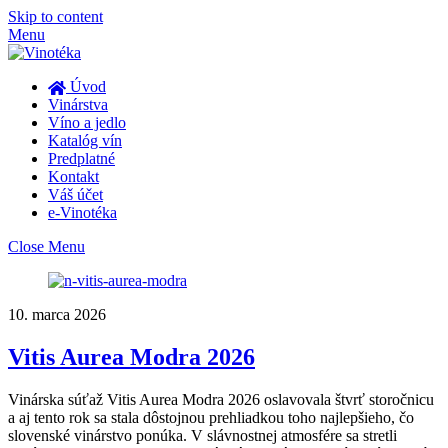
Skip to content
Menu
Úvod
Vinárstva
Víno a jedlo
Katalóg vín
Predplatné
Kontakt
Váš účet
e-Vinotéka
Close Menu
10. marca 2026
Vitis Aurea Modra 2026
Vinárska súťaž Vitis Aurea Modra 2026 oslavovala štvrť storočnicu
a aj tento rok sa stala dôstojnou prehliadkou toho najlepšieho, čo
slovenské vinárstvo ponúka. V slávnostnej atmosfére sa stretli