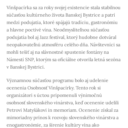
Vínšpacírka sa za roky svojej existencie stala stabilnou
súčasťou kultúrneho života Banskej Bystrice a patrí
medzi podujatia, ktoré spájajú tradíciu, gastronómiu
a hlavne poctivé vína. Neodmysliteľnou súčasťou
podujatia bol aj Jazz festival, ktorý hudobne dotváral
neopakovateľnú atmosféru celého dňa. Návštevníci sa
mohli tešiť aj na slávnostné spustenie fontány na
Námestí SNP, ktorým sa oficiálne otvorila letná sezóna
v Banskej Bystrici.
Významnou súčasťou programu bolo aj udelenie
ocenenia Osobnosť Vínšpacírky. Tento rok si
organizátori s úctou pripomenuli výnimočnú
osobnosť slovenského vinárstva, keď ocenenie udelili
Petrovi Matyšákovi in memoriam. Ocenenie získal za
mimoriadny prínos k rozvoju slovenského vinárstva a
enogastronómie, za šírenie kultúry vína ako