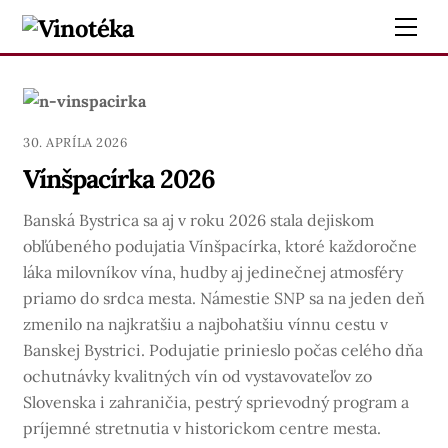
Skip
Me
to
content
30. APRÍLA 2026
Vínšpacírka 2026
Banská Bystrica sa aj v roku 2026 stala dejiskom
obľúbeného podujatia Vínšpacírka, ktoré každoročne
láka milovníkov vína, hudby aj jedinečnej atmosféry
priamo do srdca mesta. Námestie SNP sa na jeden deň
zmenilo na najkratšiu a najbohatšiu vínnu cestu v
Banskej Bystrici. Podujatie prinieslo počas celého dňa
ochutnávky kvalitných vín od vystavovateľov zo
Slovenska i zahraničia, pestrý sprievodný program a
príjemné stretnutia v historickom centre mesta.