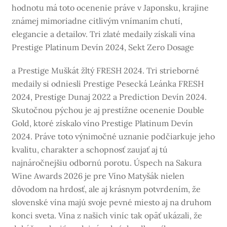
hodnotu má toto ocenenie práve v Japonsku, krajine
známej mimoriadne citlivým vnímaním chutí,
elegancie a detailov. Tri zlaté medaily získali vína
Prestige Platinum Devín 2024, Sekt Zero Dosage
a Prestige Muškát žltý FRESH 2024. Tri strieborné
medaily si odniesli Prestige Pesecká Leánka FRESH
2024, Prestige Dunaj 2022 a Prediction Devín 2024.
Skutočnou pýchou je aj prestížne ocenenie Double
Gold, ktoré získalo víno Prestige Platinum Devín
2024. Práve toto výnimočné uznanie podčiarkuje jeho
kvalitu, charakter a schopnosť zaujať aj tú
najnáročnejšiu odbornú porotu. Úspech na Sakura
Wine Awards 2026 je pre Víno Matyšák nielen
dôvodom na hrdosť, ale aj krásnym potvrdením, že
slovenské vína majú svoje pevné miesto aj na druhom
konci sveta. Vína z našich viníc tak opäť ukázali, že