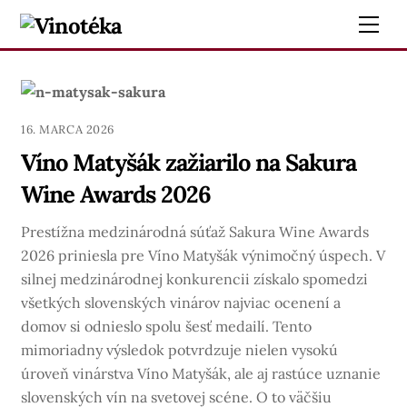
Skip
Me
to
content
16. MARCA 2026
Víno Matyšák zažiarilo na Sakura
Wine Awards 2026
Prestížna medzinárodná súťaž Sakura Wine Awards
2026 priniesla pre Víno Matyšák výnimočný úspech. V
silnej medzinárodnej konkurencii získalo spomedzi
všetkých slovenských vinárov najviac ocenení a
domov si odnieslo spolu šesť medailí. Tento
mimoriadny výsledok potvrdzuje nielen vysokú
úroveň vinárstva Víno Matyšák, ale aj rastúce uznanie
slovenských vín na svetovej scéne. O to väčšiu