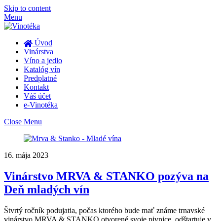
Skip to content
Menu
Úvod
Vinárstva
Víno a jedlo
Katalóg vín
Predplatné
Kontakt
Váš účet
e-Vinotéka
Close Menu
16. mája 2023
Vinárstvo MRVA & STANKO pozýva na
Deň mladých vín
Štvrtý ročník podujatia, počas ktorého bude mať známe trnavské
vinárstvo MRVA & STANKO otvorené svoje pivnice, odštartuje v