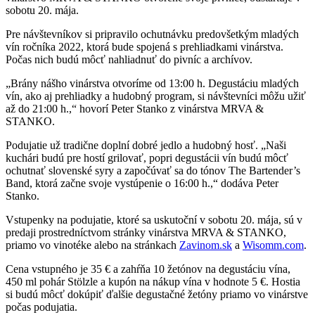
sobotu 20. mája.
Pre návštevníkov si pripravilo ochutnávku predovšetkým mladých
vín ročníka 2022, ktorá bude spojená s prehliadkami vinárstva.
Počas nich budú môcť nahliadnuť do pivníc a archívov.
„Brány nášho vinárstva otvoríme od 13:00 h. Degustáciu mladých
vín, ako aj prehliadky a hudobný program, si návštevníci môžu užiť
až do 21:00 h.,“ hovorí Peter Stanko z vinárstva MRVA &
STANKO.
Podujatie už tradične doplní dobré jedlo a hudobný hosť. „Naši
kuchári budú pre hostí grilovať, popri degustácii vín budú môcť
ochutnať slovenské syry a započúvať sa do tónov The Bartender’s
Band, ktorá začne svoje vystúpenie o 16:00 h.,“ dodáva Peter
Stanko.
Vstupenky na podujatie, ktoré sa uskutoční v sobotu 20. mája, sú v
predaji prostredníctvom stránky vinárstva MRVA & STANKO,
priamo vo vinotéke alebo na stránkach
Zavinom.sk
a
Wisomm.com
.
Cena vstupného je 35 € a zahŕňa 10 žetónov na degustáciu vína,
450 ml pohár Stölzle a kupón na nákup vína v hodnote 5 €. Hostia
si budú môcť dokúpiť ďalšie degustačné žetóny priamo vo vinárstve
počas podujatia.