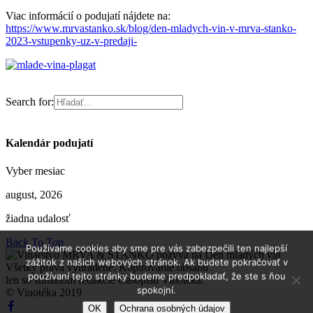
Viac informácií o podujatí nájdete na:
https://www.mrvastanko.sk/blog/den-mladych-vin-v-mrva-stanko-
2023-vstupenky-uz-v-predaji-
Search for:
Kalendár podujatí
Vyber mesiac
august, 2026
žiadna udalosť
Back To Top
Používame cookies aby sme pre vás zabezpečili ten najlepší
zážitok z našich webových stránok. Ak budete pokračovať v
Všetky práva vyhradené. Kopírovanie obsahu
používaní tejto stránky budeme predpokladať, že ste s ňou
len so súhlasom redakcie Časopisu Vinotéka.
spokojní.
© Vinotéka 2019
OK
Ochrana osobných údajov