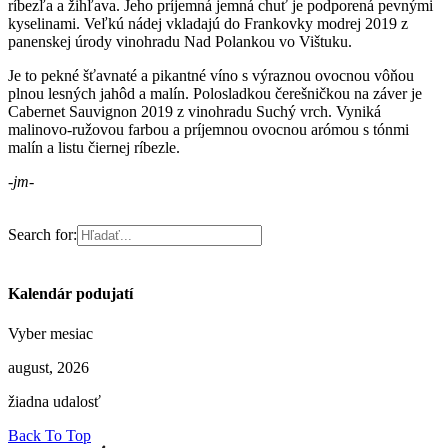
ríbezľa a žihľava. Jeho príjemná jemná chuť je podporená pevnými
kyselinami. Veľkú nádej vkladajú do Frankovky modrej 2019 z
panenskej úrody vinohradu Nad Polankou vo Vištuku.
Je to pekné šťavnaté a pikantné víno s výraznou ovocnou vôňou
plnou lesných jahôd a malín. Polosladkou čerešničkou na záver je
Cabernet Sauvignon 2019 z vinohradu Suchý vrch. Vyniká
malinovo-ružovou farbou a príjemnou ovocnou arómou s tónmi
malín a listu čiernej ríbezle.
-jm-
Search for:
Kalendár podujatí
Vyber mesiac
august, 2026
žiadna udalosť
Back To Top