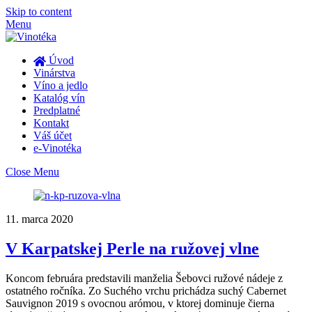
Skip to content
Menu
Úvod
Vinárstva
Víno a jedlo
Katalóg vín
Predplatné
Kontakt
Váš účet
e-Vinotéka
Close Menu
11. marca 2020
V Karpatskej Perle na ružovej vlne
Koncom februára predstavili manželia Šebovci ružové nádeje z
ostatného ročníka. Zo Suchého vrchu prichádza suchý Cabernet
Sauvignon 2019 s ovocnou arómou, v ktorej dominuje čierna