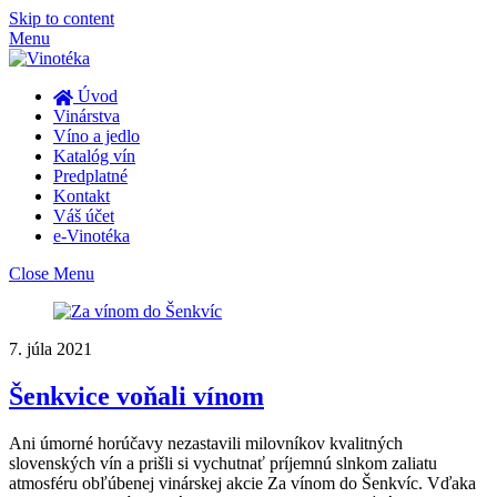
Skip to content
Menu
Úvod
Vinárstva
Víno a jedlo
Katalóg vín
Predplatné
Kontakt
Váš účet
e-Vinotéka
Close Menu
7. júla 2021
Šenkvice voňali vínom
Ani úmorné horúčavy nezastavili milovníkov kvalitných
slovenských vín a prišli si vychutnať príjemnú slnkom zaliatu
atmosféru obľúbenej vinárskej akcie Za vínom do Šenkvíc. Vďaka