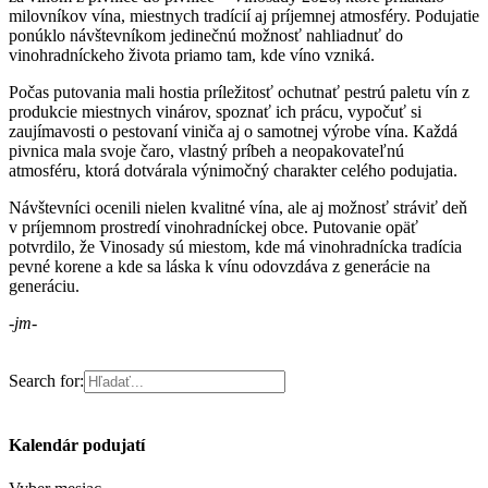
milovníkov vína, miestnych tradícií aj príjemnej atmosféry. Podujatie
ponúklo návštevníkom jedinečnú možnosť nahliadnuť do
vinohradníckeho života priamo tam, kde víno vzniká.
Počas putovania mali hostia príležitosť ochutnať pestrú paletu vín z
produkcie miestnych vinárov, spoznať ich prácu, vypočuť si
zaujímavosti o pestovaní viniča aj o samotnej výrobe vína. Každá
pivnica mala svoje čaro, vlastný príbeh a neopakovateľnú
atmosféru, ktorá dotvárala výnimočný charakter celého podujatia.
Návštevníci ocenili nielen kvalitné vína, ale aj možnosť stráviť deň
v príjemnom prostredí vinohradníckej obce. Putovanie opäť
potvrdilo, že Vinosady sú miestom, kde má vinohradnícka tradícia
pevné korene a kde sa láska k vínu odovzdáva z generácie na
generáciu.
-jm-
Search for:
Kalendár podujatí