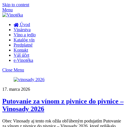
Skip to content
Menu
Úvod
Vinárstva
Víno a jedlo
Katalóg vín
Predplatné
Kontakt
Váš účet
e-Vinotéka
Close Menu
17. marca 2026
Putovanie za vínom z pivnice do pivnice –
Vinosady 2026
Obec Vinosady aj tento rok ožila obľúbeným podujatím Putovanie
za vínom z pivnice do pivnice – Vinosady 2026, ktoré prilákalo