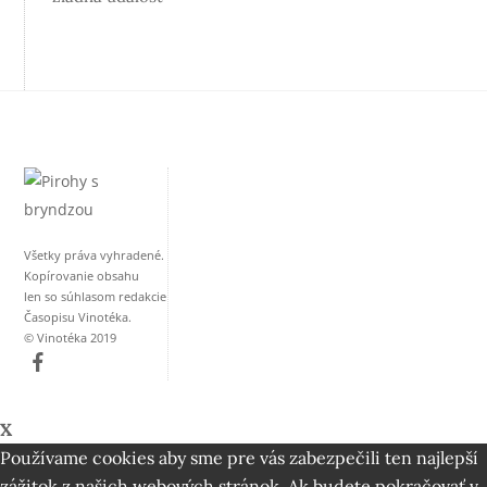
Všetky práva vyhradené.
Kopírovanie obsahu
len so súhlasom redakcie
Časopisu Vinotéka.
© Vinotéka 2019
X
Používame cookies aby sme pre vás zabezpečili ten najlepší
zážitok z našich webových stránok. Ak budete pokračovať v