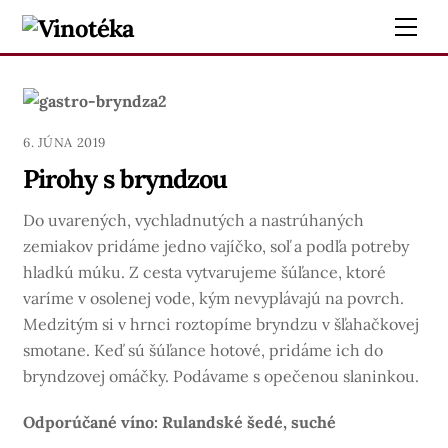
Skip
Me
to
content
6. JÚNA 2019
Pirohy s bryndzou
Do uvarených, vychladnutých a nastrúhaných
zemiakov pridáme jedno vajíčko, soľ a podľa potreby
hladkú múku. Z cesta vytvarujeme šúľance, ktoré
varíme v osolenej vode, kým nevyplávajú na povrch.
Medzitým si v hrnci roztopíme bryndzu v šľahačkovej
smotane. Keď sú šúľance hotové, pridáme ich do
bryndzovej omáčky. Podávame s opečenou slaninkou.
Odporúčané víno: Rulandské šedé, suché