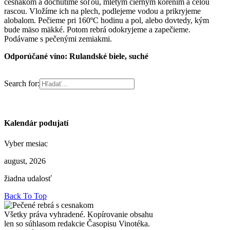
cesnakom a dochutíme soľou, mletým čiernym korením a celou
rascou. Vložíme ich na plech, podlejeme vodou a prikryjeme
alobalom. Pečieme pri 160ºC hodinu a pol, alebo dovtedy, kým
bude mäso mäkké. Potom rebrá odokryjeme a zapečieme.
Podávame s pečenými zemiakmi.
Odporúčané víno: Rulandské biele, suché
Search for:
Kalendár podujatí
Vyber mesiac
august, 2026
žiadna udalosť
Back To Top
Všetky práva vyhradené. Kopírovanie obsahu
len so súhlasom redakcie Časopisu Vinotéka.