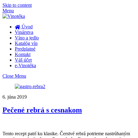
Skip to content
Menu
Úvod
Vinárstva
Víno a jedlo
Katalóg vín
Predplatné
Kontakt
Váš účet
e-Vinotéka
Close Menu
6. júna 2019
Pečené rebrá s cesnakom
Tento recept patrí ku klasike. Čerstvé rebrá potrieme nastrúhaným