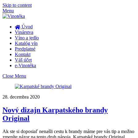
Skip to content
Menu
Úvod
Vinárstva
Víno a jedlo
Katalóg vín
Predplatné
Kontakt
Váš účet
e-Vinotéka
Close Menu
28. decembra 2020
Nový dizajn Karpatského brandy
Original
Ak ste si doposiaľ nenašli cestu k brandy máme pre vás tip a možno
zmeníte názor na tento druh nápoja. Karpatské brandy Original