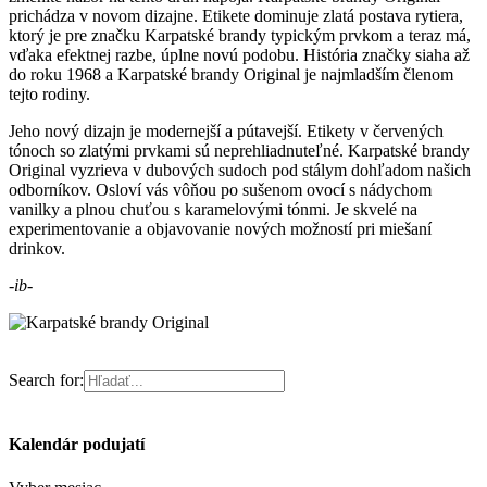
prichádza v novom dizajne. Etikete dominuje zlatá postava rytiera,
ktorý je pre značku Karpatské brandy typickým prvkom a teraz má,
vďaka efektnej razbe, úplne novú podobu. História značky siaha až
do roku 1968 a Karpatské brandy Original je najmladším členom
tejto rodiny.
Jeho nový dizajn je modernejší a pútavejší. Etikety v červených
tónoch so zlatými prvkami sú neprehliadnuteľné. Karpatské brandy
Original vyzrieva v dubových sudoch pod stálym dohľadom našich
odborníkov. Osloví vás vôňou po sušenom ovocí s nádychom
vanilky a plnou chuťou s karamelovými tónmi. Je skvelé na
experimentovanie a objavovanie nových možností pri miešaní
drinkov.
-ib-
Search for:
Kalendár podujatí