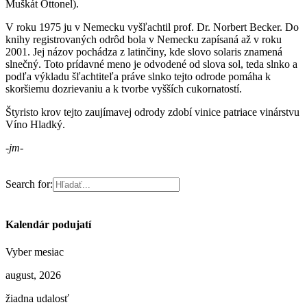
Muškát Ottonel).
V roku 1975 ju v Nemecku vyšľachtil prof. Dr. Norbert Becker. Do
knihy registrovaných odrôd bola v Nemecku zapísaná až v roku
2001. Jej názov pochádza z latinčiny, kde slovo solaris znamená
slnečný. Toto prídavné meno je odvodené od slova sol, teda slnko a
podľa výkladu šľachtiteľa práve slnko tejto odrode pomáha k
skoršiemu dozrievaniu a k tvorbe vyšších cukornatostí.
Štyristo krov tejto zaujímavej odrody zdobí vinice patriace vinárstvu
Víno Hladký.
-jm-
Search for:
Kalendár podujatí
Vyber mesiac
august, 2026
žiadna udalosť