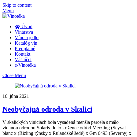
Skip to content
Menu
Úvod
Vinárstva
Víno a jedlo
Katalóg vín
Predplatné
Kontakt
Váš účet
e-Vinotéka
Close Menu
16. júna 2021
Neobyčajná odroda v Skalici
V skalických viniciach bola vysadená menšia parcela s málo
vídanou odrodou Solaris. Je to kríženec odrôd Merzling (Seyval
blanc x (Rizling rýnsky x Rulandské šedé) x Gm 6493 (Severnyj x