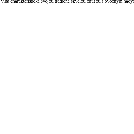
ené vína charakteristické svojou tradične skvelou chuťou s ovocným nád