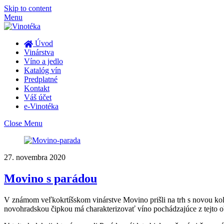
Skip to content
Menu
Úvod
Vinárstva
Víno a jedlo
Katalóg vín
Predplatné
Kontakt
Váš účet
e-Vinotéka
Close Menu
27. novembra 2020
Movino s parádou
V známom veľkokrtíšskom vinárstve Movino prišli na trh s novou kolekci
novohradskou čipkou má charakterizovať víno pochádzajúce z tejto ob