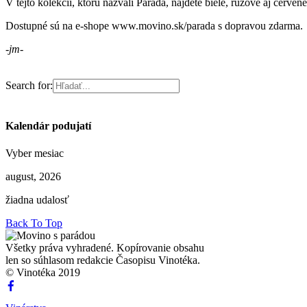
V tejto kolekcii, ktorú nazvali Paráda, nájdete biele, ružové aj červ
Dostupné sú na e-shope www.movino.sk/parada s dopravou zdarma.
-jm-
Search for:
Kalendár podujatí
Vyber mesiac
august, 2026
žiadna udalosť
Back To Top
Všetky práva vyhradené. Kopírovanie obsahu
len so súhlasom redakcie Časopisu Vinotéka.
© Vinotéka 2019