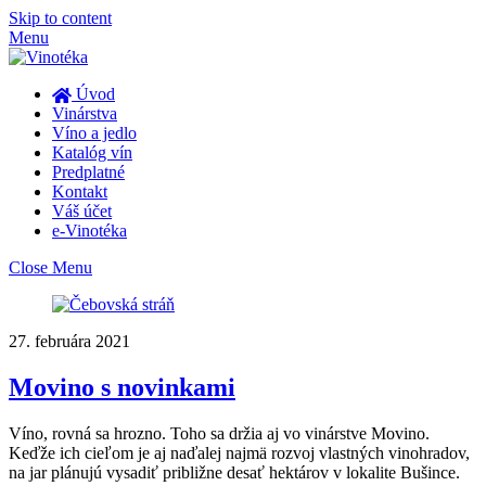
Skip to content
Menu
Úvod
Vinárstva
Víno a jedlo
Katalóg vín
Predplatné
Kontakt
Váš účet
e-Vinotéka
Close Menu
27. februára 2021
Movino s novinkami
Víno, rovná sa hrozno. Toho sa držia aj vo vinárstve Movino.
Keďže ich cieľom je aj naďalej najmä rozvoj vlastných vinohradov,
na jar plánujú vysadiť približne desať hektárov v lokalite Bušince.