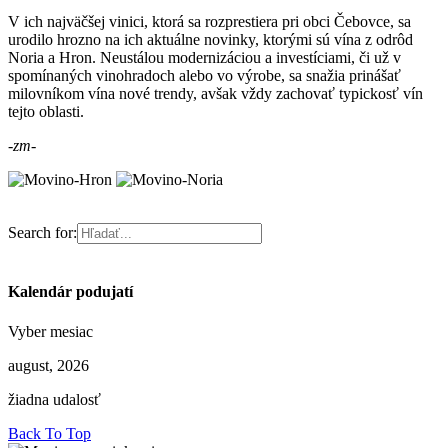
V ich najväčšej vinici, ktorá sa rozprestiera pri obci Čebovce, sa
urodilo hrozno na ich aktuálne novinky, ktorými sú vína z odrôd
Noria a Hron. Neustálou modernizáciou a investíciami, či už v
spomínaných vinohradoch alebo vo výrobe, sa snažia prinášať
milovníkom vína nové trendy, avšak vždy zachovať typickosť vín
tejto oblasti.
-zm-
Search for:
Kalendár podujatí
Vyber mesiac
august, 2026
žiadna udalosť
Back To Top