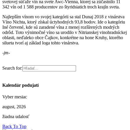
svetovej súťaže vín na svete Awc-Vienna, ktorej sa zúčastnilo 11
342 vín od 1 588 producentov zo štyridsiatich troch krajín sveta.
Najlepším vínom vo svojej kategórii sa stal Dunaj 2018 z vinárstva
Víno Nichta, ktorý získal úctyhodných 93,8 bodov. Ide o kategóriu
Iné červené, kde sú zaradené vína z menej rozšírených modrých
odrôd. Toto výnimočné víno sa urodilo v Nitrianskej vinohradníckej
oblasti, neďaleko obce Čajkov, konkrétne na hone Kruhy, ktorého
silueta tvorí aj základ loga tohto vinárstva.
-jm-
Search for:
Kalendár podujatí
Vyber mesiac
august, 2026
žiadna udalosť
Back To Top