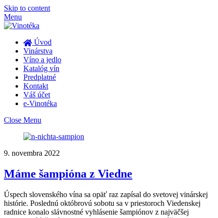
Skip to content
Menu
Úvod
Vinárstva
Víno a jedlo
Katalóg vín
Predplatné
Kontakt
Váš účet
e-Vinotéka
Close Menu
9. novembra 2022
Máme šampióna z Viedne
Úspech slovenského vína sa opäť raz zapísal do svetovej vinárskej
histórie. Poslednú októbrovú sobotu sa v priestoroch Viedenskej
radnice konalo slávnostné vyhlásenie šampiónov z najväčšej