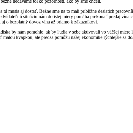
 bežne nedávame toľko pozornosti, ako by sme chceli.
 tú musia aj dostať. Bežne sme na to mali približne desiatich pracovní
redvídateľnú situáciu nám do istej miery pomáha prekonať predaj vína
i aj o bezplatný dovoz vína až priamo k zákazníkovi.
diska by nám pomohlo, ak by ľudia v sebe aktivovali vo väčšej miere l
 malou kvapkou, ale predsa pomôžu našej ekonomike rýchlejšie sa dosta