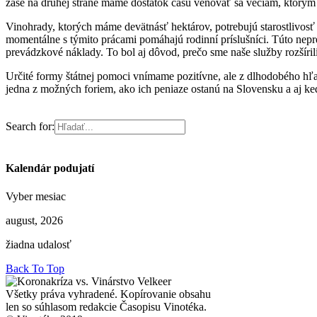
zase na druhej strane máme dostatok času venovať sa veciam, ktorým
Vinohrady, ktorých máme devätnásť hektárov, potrebujú starostlivosť a
momentálne s týmito prácami pomáhajú rodinní príslušníci. Túto nep
prevádzkové náklady. To bol aj dôvod, prečo sme naše služby rozšíril
Určité formy štátnej pomoci vnímame pozitívne, ale z dlhodobého hľa
jedna z možných foriem, ako ich peniaze ostanú na Slovensku a aj keď
Search for:
Kalendár podujatí
Vyber mesiac
august, 2026
žiadna udalosť
Back To Top
Všetky práva vyhradené. Kopírovanie obsahu
len so súhlasom redakcie Časopisu Vinotéka.