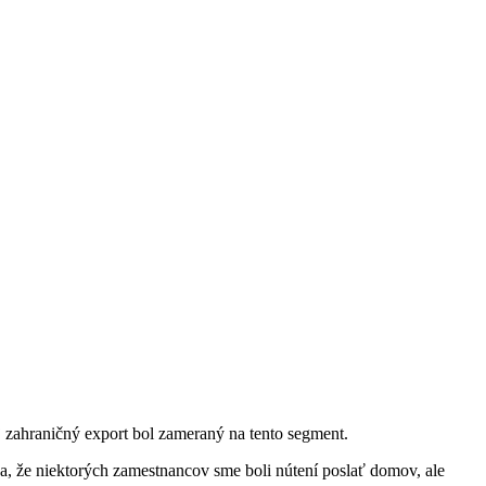
aj zahraničný export bol zameraný na tento segment.
vda, že niektorých zamestnancov sme boli nútení poslať domov, ale