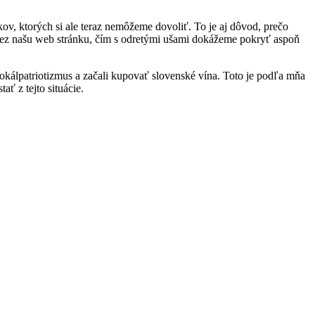
kov, ktorých si ale teraz nemôžeme dovoliť. To je aj dôvod, prečo
 cez našu web stránku, čím s odretými ušami dokážeme pokryť aspoň
okálpatriotizmus a začali kupovať slovenské vína. Toto je podľa mňa
ť z tejto situácie.