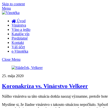
Skip to content
Menu
Úvod
Vinárstva
Víno a jedlo
Katalóg vín
Predplatné
Kontakt
Váš účet
e-Vinotéka
Close Menu
25. mája 2020
Koronakríza vs. Vinárstvo Velkeer
Nášho vinárstva sa táto situácia dotkla naozaj významne, pretože hote
Myslíme si, že žiadne vinárstvo s takouto situáciou nepočítalo. Spôso