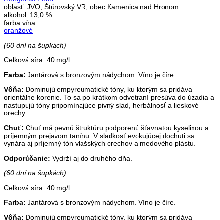
oblasť:
JVO, Štúrovský VR, obec Kamenica nad Hronom
alkohol:
13,0 %
farba vína:
oranžové
(60 dní na šupkách)
Celková síra: 40 mg/l
Farba:
Jantárová s bronzovým nádychom. Víno je číre.
Vôňa:
Dominujú empyreumatické tóny, ku ktorým sa pridáva
orientálne korenie. To sa po krátkom odvetraní presúva do úzadia a
nastupujú tóny pripomínajúce pivný slad, herbálnosť a lieskové
orechy.
Chuť:
Chuť má pevnú štruktúru podporenú šťavnatou kyselinou a
príjemným prejavom tanínu. V sladkosť evokujúcej dochuti sa
vynára aj príjemný tón vlašských orechov a medového plástu.
Odporúčanie:
Vydrží aj do druhého dňa.
(60 dní na šupkách)
Celková síra: 40 mg/l
Farba:
Jantárová s bronzovým nádychom. Víno je číre.
Vôňa:
Dominujú empyreumatické tóny, ku ktorým sa pridáva