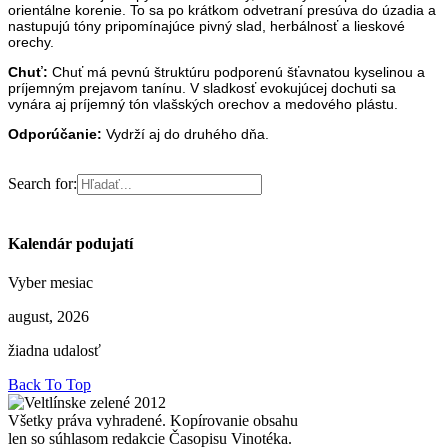
orientálne korenie. To sa po krátkom odvetraní presúva do úzadia a
nastupujú tóny pripomínajúce pivný slad, herbálnosť a lieskové
orechy.
Chuť:
Chuť má pevnú štruktúru podporenú šťavnatou kyselinou a
príjemným prejavom tanínu. V sladkosť evokujúcej dochuti sa
vynára aj príjemný tón vlašských orechov a medového plástu.
Odporúčanie:
Vydrží aj do druhého dňa.
Search for:
Kalendár podujatí
Vyber mesiac
august, 2026
žiadna udalosť
Back To Top
Všetky práva vyhradené. Kopírovanie obsahu
len so súhlasom redakcie Časopisu Vinotéka.