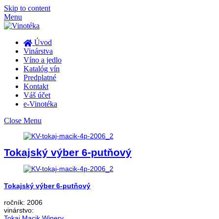
Skip to content
Menu
Úvod
Vinárstva
Víno a jedlo
Katalóg vín
Predplatné
Kontakt
Váš účet
e-Vinotéka
Close Menu
Tokajský výber 6-putňový
Tokajský výber 6-putňový
ročník:
2006
vinárstvo:
Tokaj Macik Winery