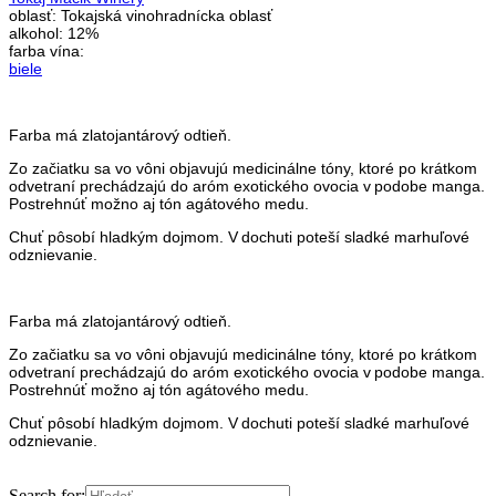
oblasť:
Tokajská vinohradnícka oblasť
alkohol:
12%
farba vína:
biele
Farba má zlatojantárový odtieň.
Zo začiatku sa vo vôni objavujú medicinálne tóny, ktoré po krátkom
odvetraní prechádzajú do aróm exotického ovocia v podobe manga.
Postrehnúť možno aj tón agátového medu.
Chuť pôsobí hladkým dojmom. V dochuti poteší sladké marhuľové
odznievanie.
Farba má zlatojantárový odtieň.
Zo začiatku sa vo vôni objavujú medicinálne tóny, ktoré po krátkom
odvetraní prechádzajú do aróm exotického ovocia v podobe manga.
Postrehnúť možno aj tón agátového medu.
Chuť pôsobí hladkým dojmom. V dochuti poteší sladké marhuľové
odznievanie.
Search for: