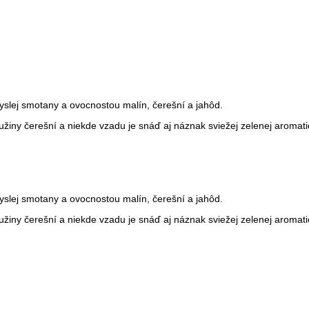
slej smotany a ovocnostou malín, čerešní a jahôd.
dužiny čerešní a niekde vzadu je snáď aj náznak sviežej zelenej aromati
slej smotany a ovocnostou malín, čerešní a jahôd.
dužiny čerešní a niekde vzadu je snáď aj náznak sviežej zelenej aromati