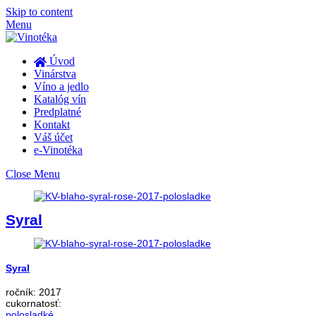
Skip to content
Menu
Úvod
Vinárstva
Víno a jedlo
Katalóg vín
Predplatné
Kontakt
Váš účet
e-Vinotéka
Close Menu
Syral
Syral
ročník:
2017
cukornatosť:
polosladké