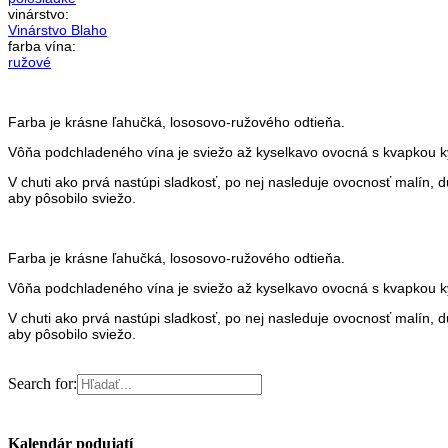
vinárstvo:
Vinárstvo Blaho
farba vína:
ružové
Farba je krásne ľahučká, lososovo-ružového odtieňa.
Vôňa podchladeného vína je sviežo až kyselkavo ovocná s kvapkou ky
V chuti ako prvá nastúpi sladkosť, po nej nasleduje ovocnosť malín, 
aby pôsobilo sviežo.
Farba je krásne ľahučká, lososovo-ružového odtieňa.
Vôňa podchladeného vína je sviežo až kyselkavo ovocná s kvapkou ky
V chuti ako prvá nastúpi sladkosť, po nej nasleduje ovocnosť malín, 
aby pôsobilo sviežo.
Search for:
Kalendár podujatí