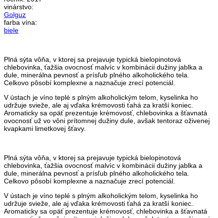
vinárstvo:
Golguz
farba vína:
biele
Plná sýta vôňa, v ktorej sa prejavuje typická bielopinotová
chlebovinka, ťažšia ovocnosť malvíc v kombinácii dužiny jablka a
dule, minerálna pevnosť a prísľub plného alkoholického tela.
Celkovo pôsobí komplexne a naznačuje zrecí potenciál.
V ústach je víno teplé s plným alkoholickým telom, kyselinka ho
udržuje svieže, ale aj vďaka krémovosti ťahá za kratší koniec.
Aromaticky sa opäť prezentuje krémovosť, chlebovinka a šťavnatá
ovocnosť už vo vôni prítomnej dužiny dule, avšak tentoraz oživenej
kvapkami limetkovej šťavy.
Plná sýta vôňa, v ktorej sa prejavuje typická bielopinotová
chlebovinka, ťažšia ovocnosť malvíc v kombinácii dužiny jablka a
dule, minerálna pevnosť a prísľub plného alkoholického tela.
Celkovo pôsobí komplexne a naznačuje zrecí potenciál.
V ústach je víno teplé s plným alkoholickým telom, kyselinka ho
udržuje svieže, ale aj vďaka krémovosti ťahá za kratší koniec.
Aromaticky sa opäť prezentuje krémovosť, chlebovinka a šťavnatá