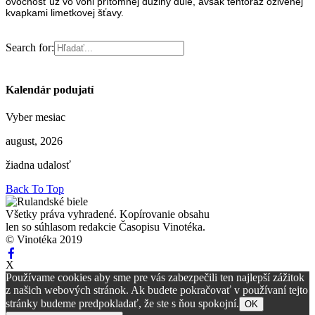
ovocnosť už vo vôni prítomnej dužiny dule, avšak tentoraz oživenej
kvapkami limetkovej šťavy.
Search for:
Kalendár podujatí
Vyber mesiac
august, 2026
žiadna udalosť
Back To Top
Všetky práva vyhradené. Kopírovanie obsahu
len so súhlasom redakcie Časopisu Vinotéka.
© Vinotéka 2019
X
Používame cookies aby sme pre vás zabezpečili ten najlepší zážitok
z našich webových stránok. Ak budete pokračovať v používaní tejto
stránky budeme predpokladať, že ste s ňou spokojní.
OK