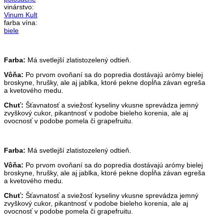
vinárstvo:
Vinum Kult
farba vína:
biele
Farba:
Má svetlejší zlatistozelený odtieň.
Vôňa:
Po prvom ovoňaní sa do popredia dostávajú arómy bielej
broskyne, hrušky, ale aj jablka, ktoré pekne dopĺňa závan egreša
a kvetového medu.
Chuť:
Šťavnatosť a sviežosť kyseliny vkusne sprevádza jemný
zvyškový cukor, pikantnosť v podobe bieleho korenia, ale aj
ovocnosť v podobe pomela či grapefruitu.
Farba:
Má svetlejší zlatistozelený odtieň.
Vôňa:
Po prvom ovoňaní sa do popredia dostávajú arómy bielej
broskyne, hrušky, ale aj jablka, ktoré pekne dopĺňa závan egreša
a kvetového medu.
Chuť:
Šťavnatosť a sviežosť kyseliny vkusne sprevádza jemný
zvyškový cukor, pikantnosť v podobe bieleho korenia, ale aj
ovocnosť v podobe pomela či grapefruitu.