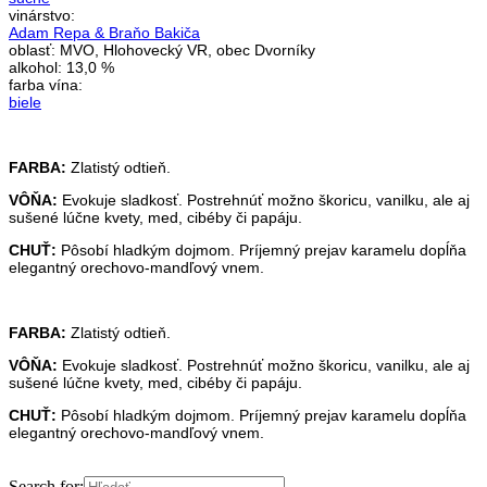
vinárstvo:
Adam Repa & Braňo Bakiča
oblasť:
MVO, Hlohovecký VR, obec Dvorníky
alkohol:
13,0 %
farba vína:
biele
FARBA:
Zlatistý odtieň.
VÔŇA:
Evokuje sladkosť. Postrehnúť možno škoricu, vanilku, ale aj
sušené lúčne kvety, med, cibéby či papáju.
CHUŤ:
Pôsobí hladkým dojmom. Príjemný prejav karamelu dopĺňa
elegantný orechovo-mandľový vnem.
FARBA:
Zlatistý odtieň.
VÔŇA:
Evokuje sladkosť. Postrehnúť možno škoricu, vanilku, ale aj
sušené lúčne kvety, med, cibéby či papáju.
CHUŤ:
Pôsobí hladkým dojmom. Príjemný prejav karamelu dopĺňa
elegantný orechovo-mandľový vnem.
Search for: