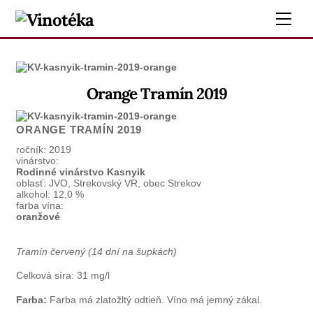
Skip
Me
to
content
Orange Tramín 2019
ORANGE TRAMÍN 2019
ročník:
2019
vinárstvo:
Rodinné vinárstvo Kasnyik
oblasť:
JVO, Strekovský VR, obec Strekov
alkohol:
12,0 %
farba vína:
oranžové
Tramín červený (14 dní na šupkách)
Celková síra: 31 mg/l
Farba:
Farba má zlatožltý odtieň. Víno má jemný zákal.