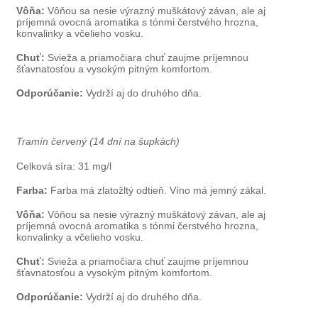
Vôňa:
Vôňou sa nesie výrazný muškátový závan, ale aj
príjemná ovocná aromatika s tónmi čerstvého hrozna,
konvalinky a včelieho vosku.
Chuť:
Svieža a priamočiara chuť zaujme príjemnou
šťavnatosťou a vysokým pitným komfortom.
Odporúčanie:
Vydrží aj do druhého dňa.
Tramín červený (14 dní na šupkách)
Celková síra: 31 mg/l
Farba:
Farba má zlatožltý odtieň. Víno má jemný zákal.
Vôňa:
Vôňou sa nesie výrazný muškátový závan, ale aj
príjemná ovocná aromatika s tónmi čerstvého hrozna,
konvalinky a včelieho vosku.
Chuť:
Svieža a priamočiara chuť zaujme príjemnou
šťavnatosťou a vysokým pitným komfortom.
Odporúčanie:
Vydrží aj do druhého dňa.