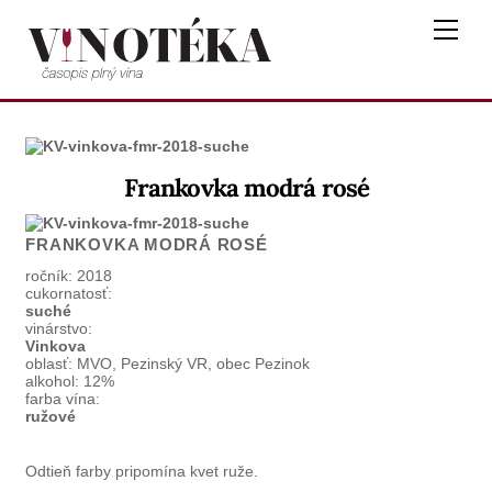
Skip
Me
to
content
Frankovka modrá rosé
FRANKOVKA MODRÁ ROSÉ
ročník:
2018
cukornatosť:
suché
vinárstvo:
Vinkova
oblasť:
MVO, Pezinský VR, obec Pezinok
alkohol:
12%
farba vína:
ružové
Odtieň farby pripomína kvet ruže.