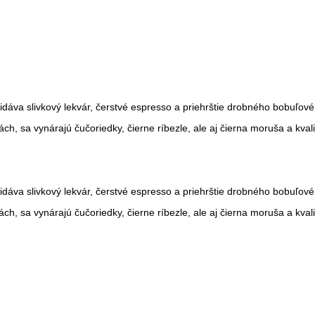
idáva slivkový lekvár, čerstvé espresso a priehrštie drobného bobuľové
ách, sa vynárajú čučoriedky, čierne ríbezle, ale aj čierna moruša a kva
idáva slivkový lekvár, čerstvé espresso a priehrštie drobného bobuľové
ách, sa vynárajú čučoriedky, čierne ríbezle, ale aj čierna moruša a kva