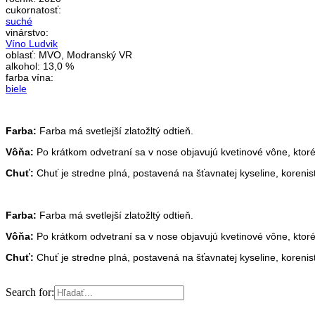
cukornatosť:
suché
vinárstvo:
Víno Ludvik
oblasť:
MVO, Modranský VR
alkohol:
13,0 %
farba vína:
biele
Farba:
Farba má svetlejší zlatožltý odtieň.
Vôňa:
Po krátkom odvetraní sa v nose objavujú kvetinové vône, ktor
Chuť:
Chuť je stredne plná, postavená na šťavnatej kyseline, korenisto
Farba:
Farba má svetlejší zlatožltý odtieň.
Vôňa:
Po krátkom odvetraní sa v nose objavujú kvetinové vône, ktor
Chuť:
Chuť je stredne plná, postavená na šťavnatej kyseline, korenisto
Search for: