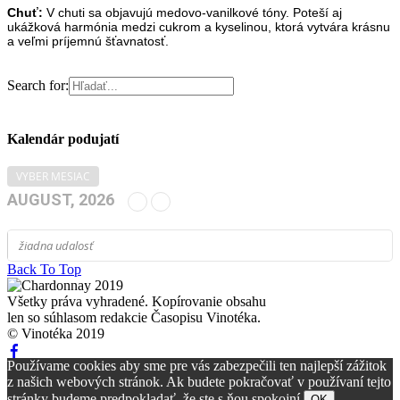
Chuť:
V chuti sa objavujú medovo-vanilkové tóny. Poteší aj
ukážková harmónia medzi cukrom a kyselinou, ktorá vytvára krásnu
a veľmi príjemnú šťavnatosť.
Search for:
Kalendár podujatí
VYBER MESIAC
AUGUST, 2026
žiadna udalosť
Back To Top
Všetky práva vyhradené. Kopírovanie obsahu
len so súhlasom redakcie Časopisu Vinotéka.
© Vinotéka 2019
Používame cookies aby sme pre vás zabezpečili ten najlepší zážitok
z našich webových stránok. Ak budete pokračovať v používaní tejto
stránky budeme predpokladať, že ste s ňou spokojní.
OK