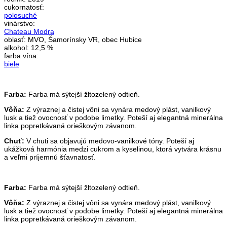
cukornatosť:
polosuché
vinárstvo:
Chateau Modra
oblasť:
MVO, Šamorínsky VR, obec Hubice
alkohol:
12,5 %
farba vína:
biele
Farba:
Farba má sýtejší žltozelený odtieň.
Vôňa:
Z výraznej a čistej vôni sa vynára medový plást, vanilkový
lusk a tiež ovocnosť v podobe limetky. Poteší aj elegantná minerálna
linka popretkávaná orieškovým závanom.
Chuť:
V chuti sa objavujú medovo-vanilkové tóny. Poteší aj
ukážková harmónia medzi cukrom a kyselinou, ktorá vytvára krásnu
a veľmi príjemnú šťavnatosť.
Farba:
Farba má sýtejší žltozelený odtieň.
Vôňa:
Z výraznej a čistej vôni sa vynára medový plást, vanilkový
lusk a tiež ovocnosť v podobe limetky. Poteší aj elegantná minerálna
linka popretkávaná orieškovým závanom.