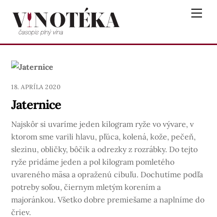
Skip
Me
to
content
18. APRÍLA 2020
Jaternice
Najskôr si uvaríme jeden kilogram ryže vo vývare, v
ktorom sme varili hlavu, pľúca, kolená, kože, pečeň,
slezinu, obličky, bôčik a odrezky z rozrábky. Do tejto
ryže pridáme jeden a pol kilogram pomletého
uvareného mäsa a opraženú cibuľu. Dochutíme podľa
potreby soľou, čiernym mletým korením a
majoránkou. Všetko dobre premiešame a naplníme do
čriev.