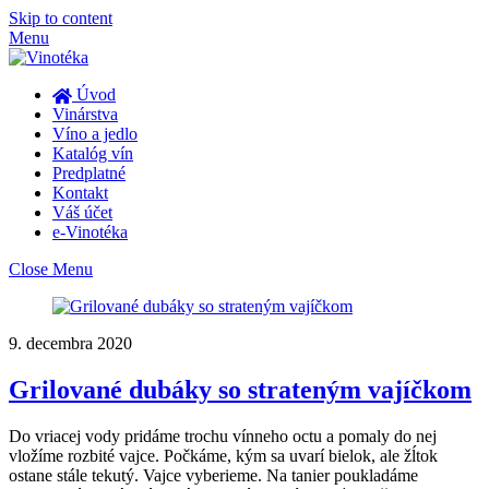
Skip to content
Menu
Úvod
Vinárstva
Víno a jedlo
Katalóg vín
Predplatné
Kontakt
Váš účet
e-Vinotéka
Close Menu
9. decembra 2020
Grilované dubáky so strateným vajíčkom
Do vriacej vody pridáme trochu vínneho octu a pomaly do nej
vložíme rozbité vajce. Počkáme, kým sa uvarí bielok, ale žĺtok
ostane stále tekutý. Vajce vyberieme. Na tanier poukladáme