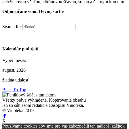
petržlenovou vňaťou, citrónovou šťavou, soľou a čiernym korením.
Odporúčané víno: Devín, suché
Search for:
Kalendár podujatí
Vyber mesiac
august, 2026
žiadna udalosť
Back To Top
Všetky práva vyhradené. Kopírovanie obsahu
len so súhlasom redakcie Časopisu Vinotéka.
© Vinotéka 2019
X
Používame cookies aby sme pre vás zabezpečili ten najlepší zážitok