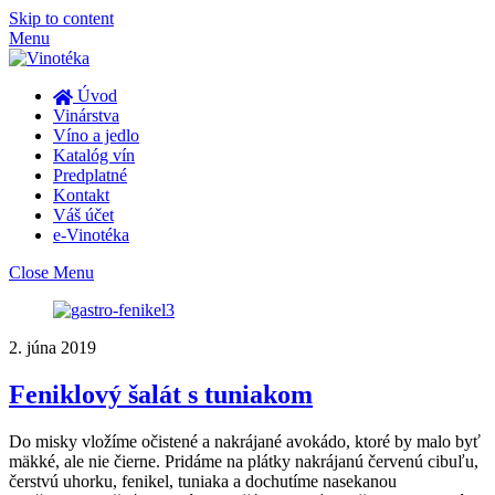
Skip to content
Menu
Úvod
Vinárstva
Víno a jedlo
Katalóg vín
Predplatné
Kontakt
Váš účet
e-Vinotéka
Close Menu
2. júna 2019
Feniklový šalát s tuniakom
Do misky vložíme očistené a nakrájané avokádo, ktoré by malo byť
mäkké, ale nie čierne. Pridáme na plátky nakrájanú červenú cibuľu,
čerstvú uhorku, fenikel, tuniaka a dochutíme nasekanou