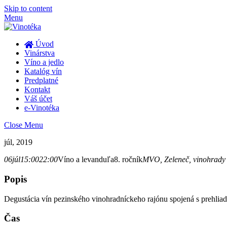
Skip to content
Menu
Úvod
Vinárstva
Víno a jedlo
Katalóg vín
Predplatné
Kontakt
Váš účet
e-Vinotéka
Close Menu
júl, 2019
06
júl
15:00
22:00
Víno a levanduľa
8. ročník
MVO
, Zeleneč, vinohrady 
Popis
Degustácia vín pezinského vinohradníckeho rajónu spojená s prehlia
Čas