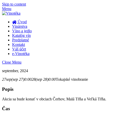
Skip to content
Menu
Úvod
Vinárstva
Víno a jedlo
Katalóg vín
Predplatné
Kontakt
Váš účet
e-Vinotéka
Close Menu
september, 2024
27
sep
(sep 27)
0:00
28
(sep 28)
0:00
Tokajské vinobranie
Popis
Akcia sa bude konať v obciach Čerhov, Malá Tŕňa a Veľká Tŕňa.
Čas