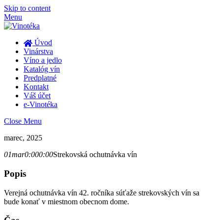
Skip to content
Menu
Úvod
Vinárstva
Víno a jedlo
Katalóg vín
Predplatné
Kontakt
Váš účet
e-Vinotéka
Close Menu
marec, 2025
01
mar
0:00
0:00
Strekovská ochutnávka vín
Popis
Verejná ochutnávka vín 42. ročníka súťaže strekovských vín sa
bude konať v miestnom obecnom dome.