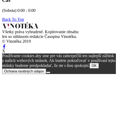
Čas
(Sobota) 0:00 - 0:00
Back To Top
Všetky práva vyhradené. Kopírovanie obsahu
len so súhlasom redakcie Časopisu Vinotéka.
© Vinotéka 2019
X
Používame cookies aby sme pre vás zabezpečili ten najlepší zážitok
z našich webových stránok. Ak budete pokračovať v používaní tejto
stránky budeme predpokladať, že ste s ňou spokojní.
OK
Ochrana osobných údajov