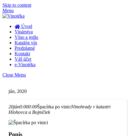
Skip to content
Menu
Úvod
Vinárstva
Víno a jedlo
Katalóg vín
Predplatné
Kontakt
Váš účet
e-Vinotéka
Close Menu
jún, 2020
20
jún
0:00
0:00
Špacírka po vinici
Vinohrady v katastri
Hlohovca a Bojničiek
Popis