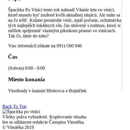
Špacírka Po Vinici tento rok nahradí Vítanie leta vo vinici,
ktoré muselo byť zrušené kvôli aktuálnej situácii. Ale máte sa
na čo tešiť. Krásne prostredie viníc, teplé počasie, ochutnávka
tých najlepších lokálnych vín, čas strávený s rodinou, ktorý si
môžete spríjemniť vlastným piknikom priamo vo viniciach.
Tak čo, idete do toho?
Viac informácií získate na 0911/560 946
Čas
(Sobota) 0:00 - 0:00
Miesto konania
Vinohrady v katastri Hlohovca a Bojničiek
Back To Top
Všetky práva vyhradené. Kopírovanie obsahu
len so súhlasom redakcie Časopisu Vinotéka.
© Vinotéka 2019