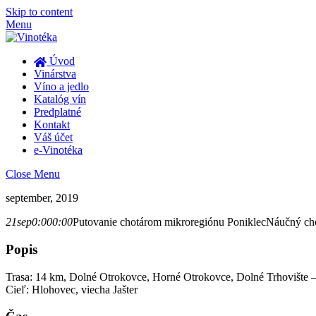
Skip to content
Menu
Úvod
Vinárstva
Víno a jedlo
Katalóg vín
Predplatné
Kontakt
Váš účet
e-Vinotéka
Close Menu
september, 2019
21
sep
0:00
0:00
Putovanie chotárom mikroregiónu Poniklec
Náučný ch
Popis
Trasa: 14 km, Dolné Otrokovce, Horné Otrokovce, Dolné Trhovište – 
Cieľ: Hlohovec, viecha Jašter