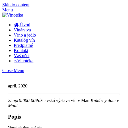
Skip to content
Menu
Úvod
Vinárstva
Víno a jedlo
Katalóg vín
Predplatné
Kontakt
Váš účet
e-Vinotéka
Close Menu
apríl, 2020
25
apr
0:00
0:00
Požitavská výstava vín v Mani
Kultúrny dom v
Mani
Popis
Verejná degustácia