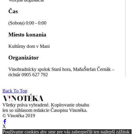
Čas
(Sobota) 0:00 - 0:00
Miesto konania
Kultúrny dom v Mani
Organizátor
Vinohradnícky spolok Stará hora, Maňa
Štefan Černák –
richtár
0905 627 792
Back To Top
Všetky práva vyhradené. Kopírovanie obsahu
len so súhlasom redakcie Časopisu Vinotéka.
© Vinotéka 2019
X
Používame cookies aby sme pre vás zabezpečili ten najlepší zážitok