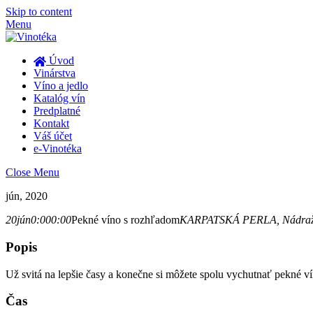
Skip to content
Menu
Úvod
Vinárstva
Víno a jedlo
Katalóg vín
Predplatné
Kontakt
Váš účet
e-Vinotéka
Close Menu
jún, 2020
20
jún
0:00
0:00
Pekné víno s rozhľadom
KARPATSKÁ PERLA
, Nádra
Popis
Už svitá na lepšie časy a konečne si môžete spolu vychutnať pekné ví
Čas