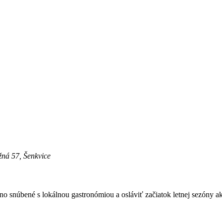
žná 57, Šenkvice
no snúbené s lokálnou gastronómiou a osláviť začiatok letnej sezóny ako