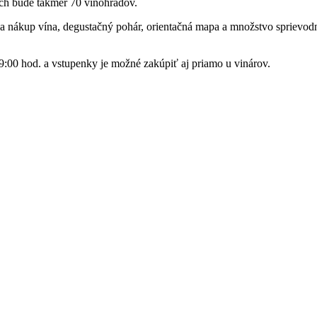
ých bude takmer 70 vinohradov.
na nákup vína, degustačný pohár, orientačná mapa a množstvo sprievod
:00 hod. a vstupenky je možné zakúpiť aj priamo u vinárov.