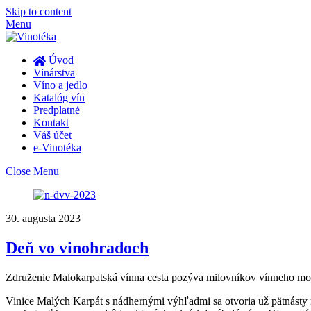
Skip to content
Menu
Úvod
Vinárstva
Víno a jedlo
Katalóg vín
Predplatné
Kontakt
Váš účet
e-Vinotéka
Close Menu
30. augusta 2023
Deň vo vinohradoch
Združenie Malokarpatská vínna cesta pozýva milovníkov vínneho mok
Vinice Malých Karpát s nádhernými výhľadmi sa otvoria už pätnásty ra