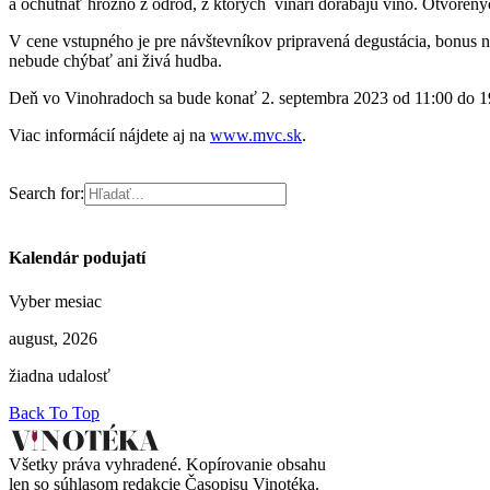
a ochutnať hrozno z odrôd, z ktorých vinári dorábajú víno. Otvoren
V cene vstupného je pre návštevníkov pripravená degustácia, bonus 
nebude chýbať ani živá hudba.
Deň vo Vinohradoch sa bude konať 2. septembra 2023 od 11:00 do 19
Viac informácií nájdete aj na
www.mvc.sk
.
Search for:
Kalendár podujatí
Vyber mesiac
august, 2026
žiadna udalosť
Back To Top
Všetky práva vyhradené. Kopírovanie obsahu
len so súhlasom redakcie Časopisu Vinotéka.