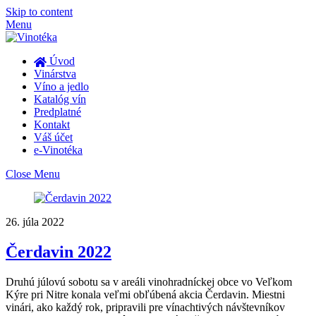
Skip to content
Menu
Úvod
Vinárstva
Víno a jedlo
Katalóg vín
Predplatné
Kontakt
Váš účet
e-Vinotéka
Close Menu
26. júla 2022
Čerdavin 2022
Druhú júlovú sobotu sa v areáli vinohradníckej obce vo Veľkom
Kýre pri Nitre konala veľmi obľúbená akcia Čerdavin. Miestni
vinári, ako každý rok, pripravili pre vínachtivých návštevníkov