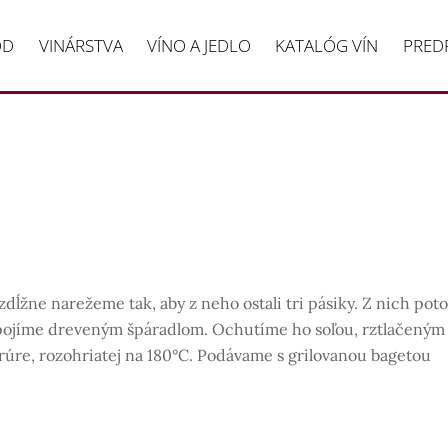
OD
VINÁRSTVA
VÍNO A JEDLO
KATALÓG VÍN
PRED
dĺžne narežeme tak, aby z neho ostali tri pásiky. Z nich pot
 spojíme dreveným špáradlom. Ochutíme ho soľou, rztlačeným
úre, rozohriatej na 180°C. Podávame s grilovanou bagetou