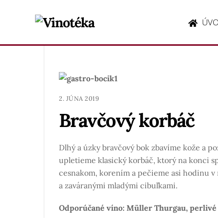
Skip
to
ÚV
content
2. JÚNA 2019
Bravčový korbáč
Dlhý a úzky bravčový bok zbavíme kože a poz
upletieme klasický korbáč, ktorý na konci
cesnakom, korením a pečieme asi hodinu v r
a zaváranými mladými cibuľkami.
Odporúčané víno: Müller Thurgau, perlivé