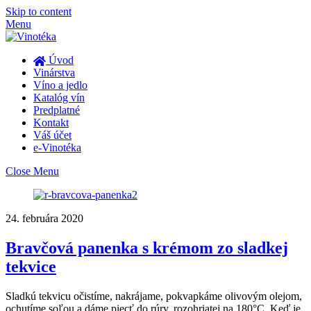
Skip to content
Menu
Úvod
Vinárstva
Víno a jedlo
Katalóg vín
Predplatné
Kontakt
Váš účet
e-Vinotéka
Close Menu
24. februára 2020
Bravčová panenka s krémom zo sladkej
tekvice
Sladkú tekvicu očistíme, nakrájame, pokvapkáme olivovým olejom,
ochutíme soľou a dáme piecť do rúry, rozohriatej na 180°C. Keď je