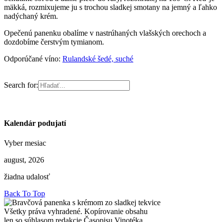
mäkká, rozmixujeme ju s trochou sladkej smotany na jemný a ľahko
nadýchaný krém.
Opečenú panenku obalíme v nastrúhaných vlašských orechoch a
dozdobíme čerstvým tymianom.
Odporúčané víno:
Rulandské šedé, suché
Search for:
Kalendár podujatí
Vyber mesiac
august, 2026
žiadna udalosť
Back To Top
Všetky práva vyhradené. Kopírovanie obsahu
len so súhlasom redakcie Časopisu Vinotéka.