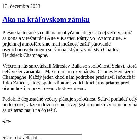
13. decembra 2023
Ako na kráľovskom zámku
Presne takto sme sa cítili na neobyčajnej degustačnej večery, ktorá
sa konala v reštaurácii Arte v Kaštieli Pálffy vo Svätom Jure. V
príjemnej atmosfére sme mali možnosť zažiť párovanie
osemchodového menu so šampanským z vinárstva Charles
Heidsieck Champagne.
Večerom nás sprevádzali Miroslav Balla so spoločnosti Selaví, ktorá
celý večer zariadila a Maxim priamo z vinárstva Charles Heidsieck
Champagne. Každý jeden chod nám podrobne predstavil šéfkuchár
Jirka Zajíček, ktorý spolu s tímom svojich kuchárov priamo pred
očami hostí pripravil osem chodové menu.
Podobné degustačné večery plánuje spoločnosť Selaví poriadať celý
budúci rok, takže milovníci špičkovej gastronómie a výborného vína
sa už teraz majú na čo tešiť.
-jm-
Search for: