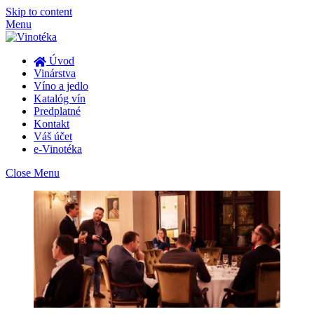
Skip to content
Menu
Úvod
Vinárstva
Víno a jedlo
Katalóg vín
Predplatné
Kontakt
Váš účet
e-Vinotéka
Close Menu