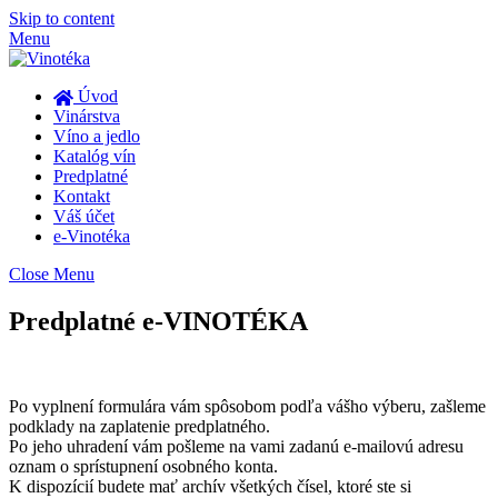
Skip to content
Menu
Úvod
Vinárstva
Víno a jedlo
Katalóg vín
Predplatné
Kontakt
Váš účet
e-Vinotéka
Close Menu
Predplatné e-VINOTÉKA
Po vyplnení formulára vám spôsobom podľa vášho výberu, zašleme
podklady na zaplatenie predplatného.
Po jeho uhradení vám pošleme na vami zadanú e-mailovú adresu
oznam o sprístupnení osobného konta.
K dispozícií budete mať archív všetkých čísel, ktoré ste si