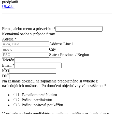
predplatili.
Ukážka
Firma, alebo meno a priezvisko
*
Kontaktná osoba v prípade firmy
Adresa
*
Address Line 1
City
State / Province / Region
Telefón
Email
*
IČO
DIČ
Na zaslanie dokladu na zaplatenie predplatného si vyberte z
nasledujúcich možností. Po doručení objednávky vám zašleme:
*
1. E-mailom predfaktúru
2. Poštou predfaktúru
3. Poštou poštovú poukážku
V prípade zaslania predfaktúry e-mailom, napíšte e-mailovú adresu