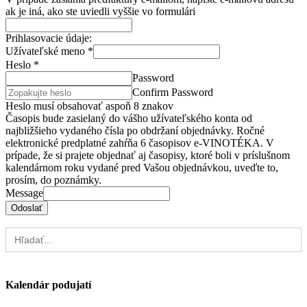
ak je iná, ako ste uviedli vyššie vo formulári
Prihlasovacie údaje:
Užívateľské meno
*
Heslo
*
Password
Confirm Password
Heslo musí obsahovať aspoň 8 znakov
Časopis bude zasielaný do vášho užívateľského konta od
najbližšieho vydaného čísla po obdržaní objednávky. Ročné
elektronické predplatné zahŕňa 6 časopisov e-VINOTÉKA. V
prípade, že si prajete objednať aj časopisy, ktoré boli v príslušnom
kalendárnom roku vydané pred Vašou objednávkou, uveďte to,
prosím, do poznámky.
Message
Odoslať
Search
for:
Kalendár podujatí