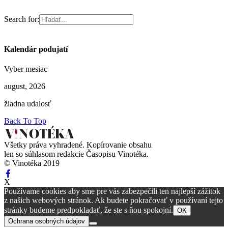
Search for:
Kalendár podujatí
Vyber mesiac
august, 2026
žiadna udalosť
Back To Top
Všetky práva vyhradené. Kopírovanie obsahu
len so súhlasom redakcie Časopisu Vinotéka.
© Vinotéka 2019
X
Používame cookies aby sme pre vás zabezpečili ten najlepší zážitok
z našich webových stránok. Ak budete pokračovať v používaní tejto
stránky budeme predpokladať, že ste s ňou spokojní.
OK
Ochrana osobných údajov