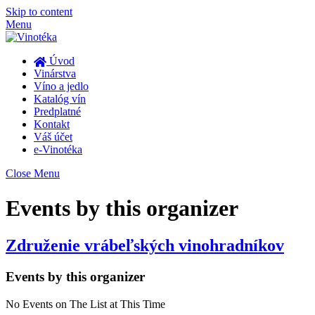
Skip to content
Menu
Úvod
Vinárstva
Víno a jedlo
Katalóg vín
Predplatné
Kontakt
Váš účet
e-Vinotéka
Close Menu
Events by this organizer
Združenie vrábeľských vinohradníkov
Events by this organizer
No Events on The List at This Time