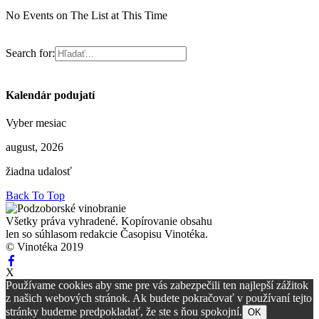
No Events on The List at This Time
Search for:
Kalendár podujatí
Vyber mesiac
august, 2026
žiadna udalosť
Back To Top
Všetky práva vyhradené. Kopírovanie obsahu
len so súhlasom redakcie Časopisu Vinotéka.
© Vinotéka 2019
X
Používame cookies aby sme pre vás zabezpečili ten najlepší zážitok
z našich webových stránok. Ak budete pokračovať v používaní tejto
stránky budeme predpokladať, že ste s ňou spokojní.
OK