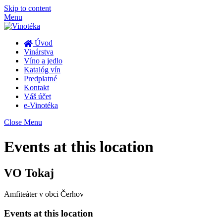
Skip to content
Menu
Úvod
Vinárstva
Víno a jedlo
Katalóg vín
Predplatné
Kontakt
Váš účet
e-Vinotéka
Close Menu
Events at this location
VO Tokaj
Amfiteáter v obci Čerhov
Events at this location